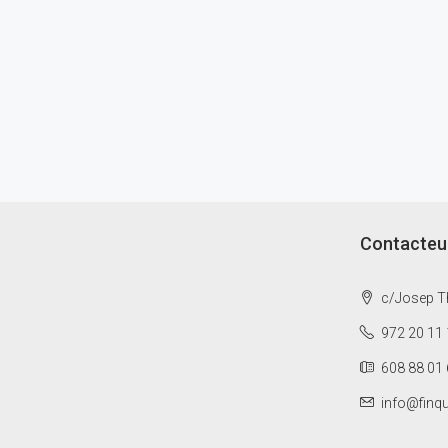
Contacteu
c/Josep Th
972 20 11 
608 88 01 
info@finq