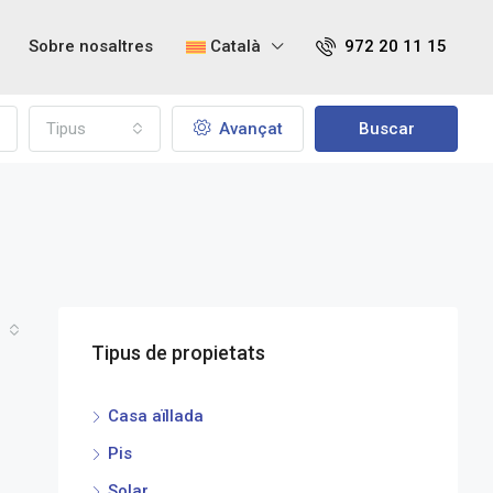
Sobre nosaltres
Català
972 20 11 15
Tipus
Avançat
Buscar
Tipus de propietats
Casa aïllada
Pis
Solar