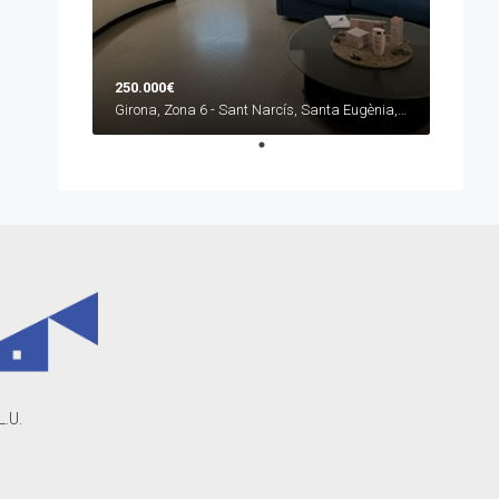
250.000€
Girona, Zona 6 - Sant Narcís, Santa Eugènia, Can Gibert
L.U.