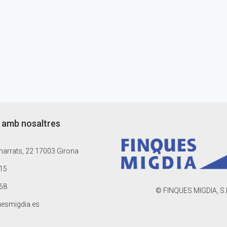
 amb nosaltres
arrats, 22 17003 Girona
15
68
© FINQUES MIGDIA, S.
uesmigdia.es