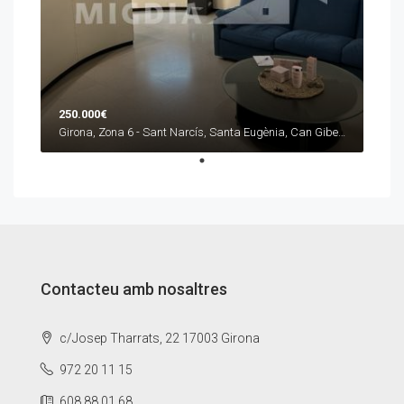
250.000€
Girona, Zona 6 - Sant Narcís, Santa Eugènia, Can Gibert
Contacteu amb nosaltres
c/Josep Tharrats, 22 17003 Girona
972 20 11 15
608 88 01 68