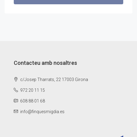
Contacteu amb nosaltres
c/Josep Tharrats, 22 17003 Girona
972 20 11 15
608 88 01 68
info@finquesmigdia.es