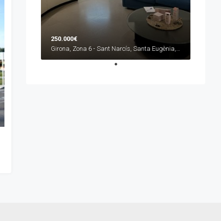
250.000€
Girona, Zona 6 - Sant Narcís, Santa Eugènia, Can Gibert