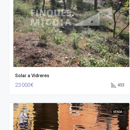
Solar a Vidreres
23.000€
453
VENDA