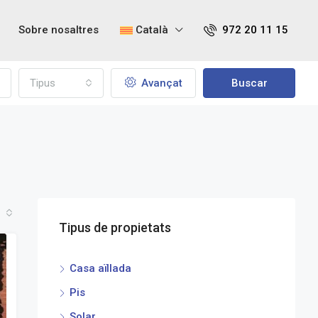
Sobre nosaltres
Català
972 20 11 15
Tipus
Avançat
Buscar
Tipus de propietats
Casa aïllada
Pis
Solar