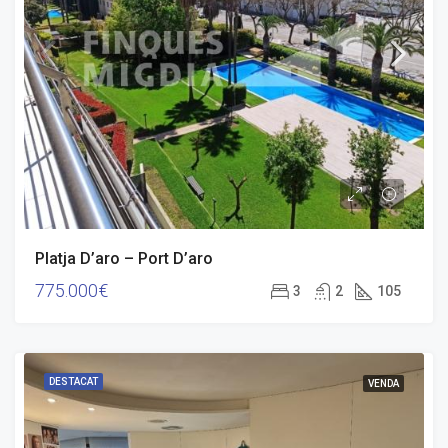
Platja D’aro – Port D’aro
775.000€
3
2
105
DESTACAT
VENDA