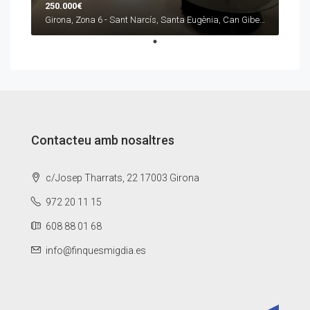
250.000€
Girona, Zona 6 - Sant Narcís, Santa Eugènia, Can Gibert
Contacteu amb nosaltres
c/Josep Tharrats, 22 17003 Girona
972 20 11 15
608 88 01 68
info@finquesmigdia.es