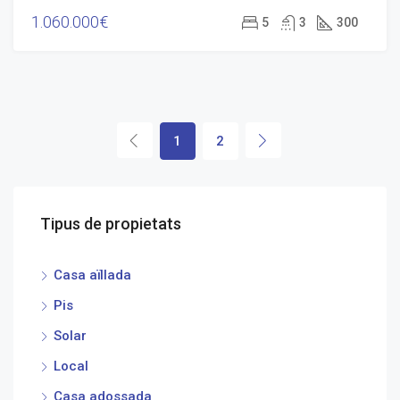
1.060.000€
5
3
300
1
2
Tipus de propietats
Casa aïllada
Pis
Solar
Local
Casa adossada