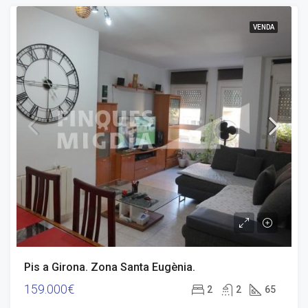
VENDA
Pis a Girona. Zona Santa Eugènia.
159.000€
2
2
65