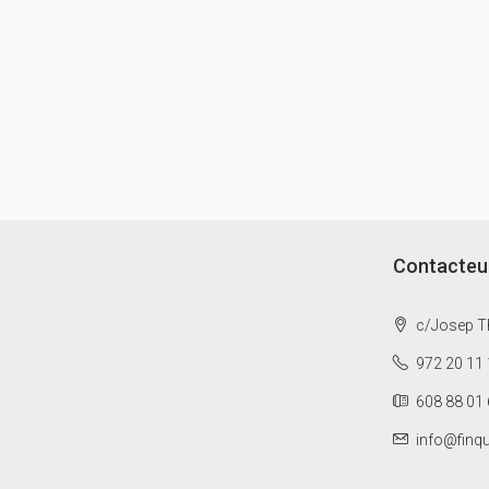
Contacteu
c/Josep Th
972 20 11 
608 88 01 
info@finq