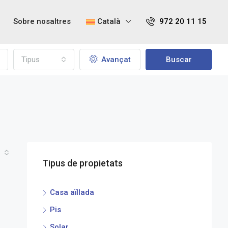
Sobre nosaltres
Català
972 20 11 15
Tipus
Avançat
Buscar
Tipus de propietats
Casa aïllada
Pis
Solar