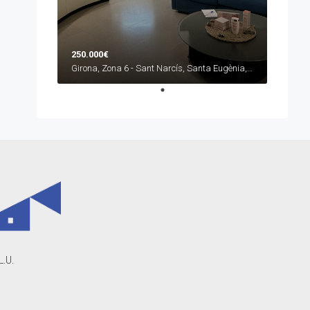
250.000€
Girona, Zona 6 - Sant Narcís, Santa Eugènia, Can Gibert
L.U.