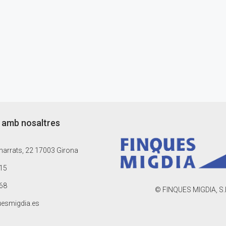
 amb nosaltres
arrats, 22 17003 Girona
15
68
© FINQUES MIGDIA, S.
uesmigdia.es