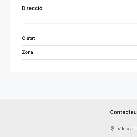
Direcció
Ciutat
Zona
Contacteu
c/Josep Th