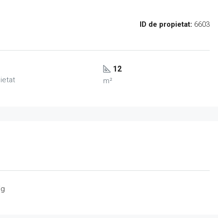
ID de propietat:
6603
12
ietat
m²
ig