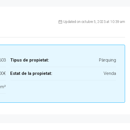
Updated on octubre 5, 2023 at 10:39 am
603
Tipus de propietat:
Pàrquing
00€
Estat de la propietat:
Venda
 m²