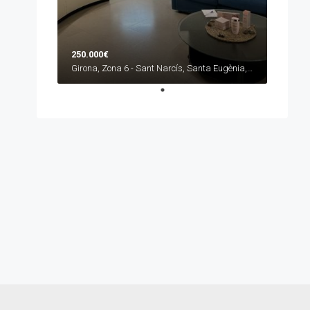
250.000€
Girona, Zona 6 - Sant Narcís, Santa Eugènia, Can Gibert