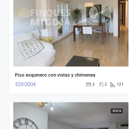
Piso esquinero con vistas y chimenea
329.000€
3
2
121
VENTA